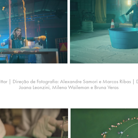
ittar | Direção de Fotografia: Alexandre Samori e Marcos Ribas | D
Joana Leonzini, Milena Waileman e Bruna Veras