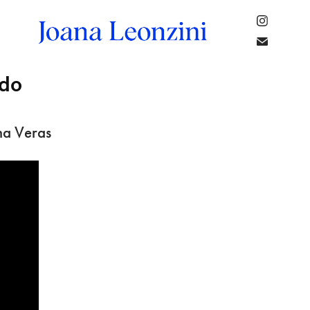
ndo
na Veras